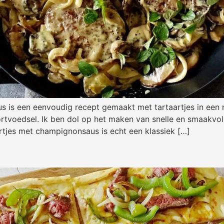
 is een eenvoudig recept gemaakt met tartaartjes in een 
fortvoedsel. Ik ben dol op het maken van snelle en smaakvo
artjes met champignonsaus is echt een klassiek […]