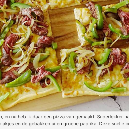
, en nu heb ik daar een pizza van gemaakt. Superlekker nat
lakjes en de gebakken ui en groene paprika. Deze snelle 