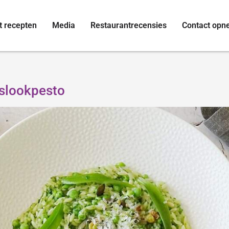
t recepten
Media
Restaurantrecensies
Contact op
slookpesto