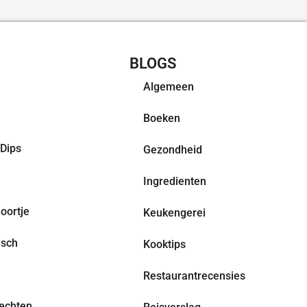
CHT RECEPTEN
BLOGS
Algemeen
Boeken
Dips
Gezondheid
Ingredienten
oortje
Keukengerei
isch
Kooktips
Restaurantrecensies
echten