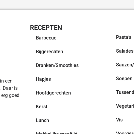
RECEPTEN
OVERZI
Pasta’s
Barbecue
Salades
Bijgerechten
Sauzen/
Dranken/Smoothies
Soepen
Hapjes
 in een
. Daar is
Tussend
Hoofdgerechten
n erg goed
Vegetar
Kerst
Vis
Lunch
Voorger