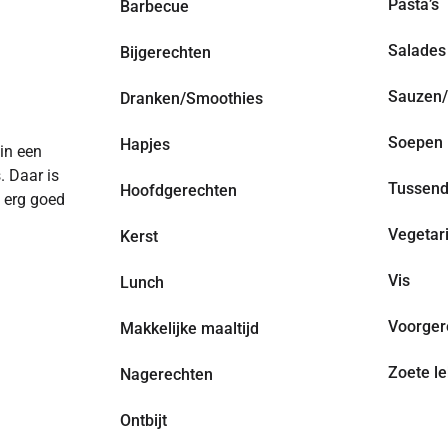
Pasta’s
Barbecue
Salades
Bijgerechten
Sauzen/
Dranken/Smoothies
Soepen
Hapjes
 in een
. Daar is
Tussend
Hoofdgerechten
n erg goed
Vegetar
Kerst
Vis
Lunch
Voorger
Makkelijke maaltijd
Zoete le
Nagerechten
Ontbijt