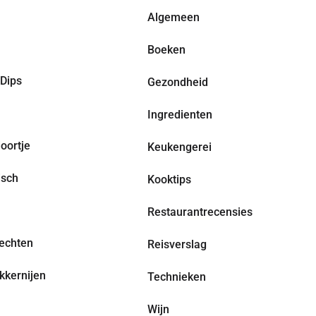
Algemeen
Boeken
Dips
Gezondheid
Ingredienten
oortje
Keukengerei
isch
Kooktips
Restaurantrecensies
echten
Reisverslag
kkernijen
Technieken
Wijn