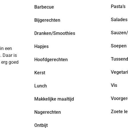
Pasta’s
Barbecue
Salades
Bijgerechten
Sauzen/
Dranken/Smoothies
Soepen
Hapjes
 in een
. Daar is
Tussend
Hoofdgerechten
n erg goed
Vegetar
Kerst
Vis
Lunch
Voorger
Makkelijke maaltijd
Zoete le
Nagerechten
Ontbijt