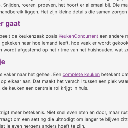
 Snijden, roeren, proeven, het hoort er allemaal bij. Die 
andbereik liggen. Het zijn kleine details die samen zorgen 
r gaat
speelt de keukenzaak zoals
KeukenConcurrent
een andere ro
t gekeken naar hoe iemand leeft, hoe vaak er wordt gekookt
n wordt afgestemd op het ritme van het huishouden, wat zo
je
ds vaker naar het geheel. Een
complete keuken
betekent dat 
t op elkaar aan. Dat maakt het verschil tussen een plek waa
 de keuken een centrale rol krijgt in huis.
jgt meer betekenis. Niet snel even eten en door, maar rusti
agt om een setting die uitnodigt om langer te blijven zitte
dat je even nergens anders hoeft te zijn.