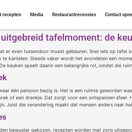
t recepten
Media
Restaurantrecensies
Contact op
r uitgebreid tafelmoment: de k
at er even tussendoor moest gebeuren. Snel iets op tafel 
 te kantelen. Steeds vaker wordt het avondeten een moment
De keuken speelt daarin een belangrijke rol, omdat die rui
ek
k waar één persoon bezig is. Het is een ruimte geworden w
ek of een drankje. Dat zorgt voor een ontspannen sfeer. H
jn. Juist die verandering maakt dat mensen anders naar hu
es
rden bewuster gekozen, recepten worden met zorg uitgeprob