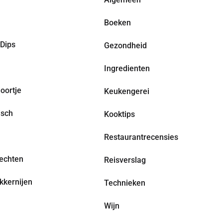
Boeken
Dips
Gezondheid
Ingredienten
oortje
Keukengerei
isch
Kooktips
Restaurantrecensies
echten
Reisverslag
kkernijen
Technieken
Wijn