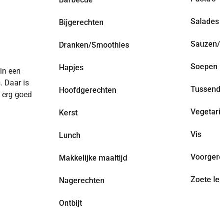
Salades
Bijgerechten
Sauzen/
Dranken/Smoothies
Soepen
Hapjes
 in een
. Daar is
Tussend
Hoofdgerechten
n erg goed
Vegetar
Kerst
Vis
Lunch
Voorger
Makkelijke maaltijd
Zoete le
Nagerechten
Ontbijt