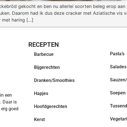
ckebröd gekocht en ben nu allerlei soorten beleg erop aan 
uken. Daarom had ik dus deze cracker met Aziatische vis 
r met haring […]
RECEPTEN
OVERZI
Pasta’s
Barbecue
Salades
Bijgerechten
Sauzen/
Dranken/Smoothies
Soepen
Hapjes
 in een
. Daar is
Tussend
Hoofdgerechten
n erg goed
Vegetar
Kerst