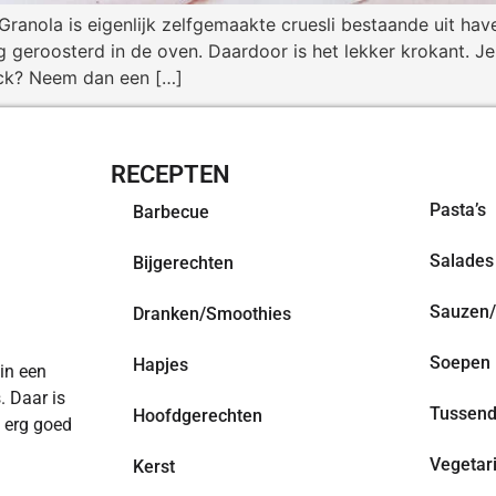
? Granola is eigenlijk zelfgemaakte cruesli bestaande uit h
 geroosterd in de oven. Daardoor is het lekker krokant. Je 
ack? Neem dan een […]
RECEPTEN
OVERZI
Pasta’s
Barbecue
Salades
Bijgerechten
Sauzen/
Dranken/Smoothies
Soepen
Hapjes
 in een
. Daar is
Tussend
Hoofdgerechten
n erg goed
Vegetar
Kerst