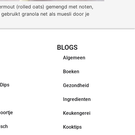
avermout (rolled oats) gemengd met noten,
gebruikt granola net als muesli door je
CHT RECEPTEN
BLOGS
Algemeen
Boeken
Dips
Gezondheid
Ingredienten
oortje
Keukengerei
isch
Kooktips