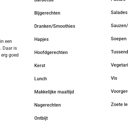
Salades
Bijgerechten
Sauzen/
Dranken/Smoothies
Soepen
Hapjes
 in een
. Daar is
Tussend
Hoofdgerechten
n erg goed
Vegetar
Kerst
Vis
Lunch
Voorger
Makkelijke maaltijd
Zoete le
Nagerechten
Ontbijt