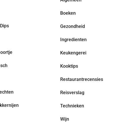
Boeken
Dips
Gezondheid
Ingredienten
oortje
Keukengerei
isch
Kooktips
Restaurantrecensies
echten
Reisverslag
kkernijen
Technieken
Wijn