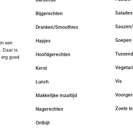
Salades
Bijgerechten
Sauzen/
Dranken/Smoothies
Soepen
Hapjes
 in een
. Daar is
Tussend
Hoofdgerechten
n erg goed
Vegetar
Kerst
Vis
Lunch
Voorger
Makkelijke maaltijd
Zoete le
Nagerechten
Ontbijt