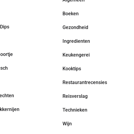
Boeken
Dips
Gezondheid
Ingredienten
oortje
Keukengerei
isch
Kooktips
Restaurantrecensies
echten
Reisverslag
kkernijen
Technieken
Wijn