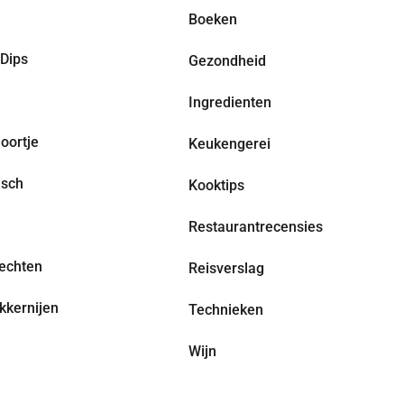
Boeken
Dips
Gezondheid
Ingredienten
oortje
Keukengerei
isch
Kooktips
Restaurantrecensies
echten
Reisverslag
kkernijen
Technieken
Wijn