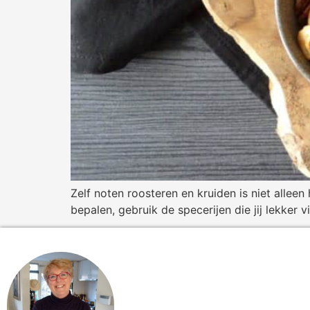
Zelf noten roosteren en kruiden is niet allee
bepalen, gebruik de specerijen die jij lekker 