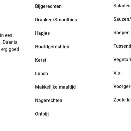
Salades
Bijgerechten
Sauzen/
Dranken/Smoothies
Soepen
Hapjes
 in een
. Daar is
Tussend
Hoofdgerechten
n erg goed
Vegetar
Kerst
Vis
Lunch
Voorger
Makkelijke maaltijd
Zoete le
Nagerechten
Ontbijt