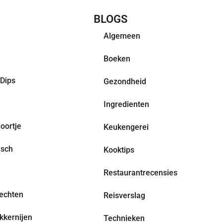
CHT RECEPTEN
BLOGS
Algemeen
Boeken
Dips
Gezondheid
Ingredienten
oortje
Keukengerei
isch
Kooktips
Restaurantrecensies
echten
Reisverslag
kkernijen
Technieken