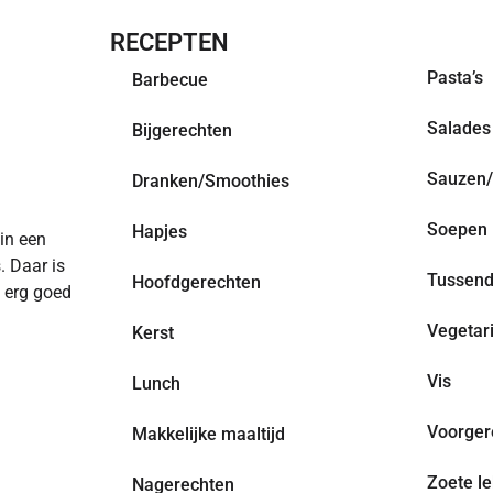
RECEPTEN
OVERZI
Pasta’s
Barbecue
Salades
Bijgerechten
Sauzen/
Dranken/Smoothies
Soepen
Hapjes
 in een
. Daar is
Tussend
Hoofdgerechten
n erg goed
Vegetar
Kerst
Vis
Lunch
Voorger
Makkelijke maaltijd
Zoete le
Nagerechten