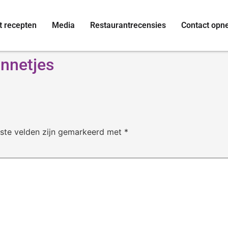
t recepten
Media
Restaurantrecensies
Contact op
annetjes
iste velden zijn gemarkeerd met
*