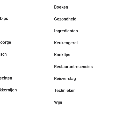
Boeken
Dips
Gezondheid
Ingredienten
oortje
Keukengerei
isch
Kooktips
Restaurantrecensies
echten
Reisverslag
kkernijen
Technieken
Wijn