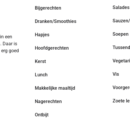
Salades
Bijgerechten
Sauzen/
Dranken/Smoothies
Soepen
Hapjes
 in een
. Daar is
Tussend
Hoofdgerechten
n erg goed
Vegetar
Kerst
Vis
Lunch
Voorger
Makkelijke maaltijd
Zoete le
Nagerechten
Ontbijt