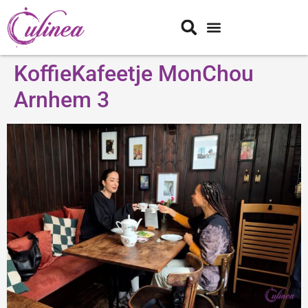
KoffieKafeetje MonChou
Arnhem 3