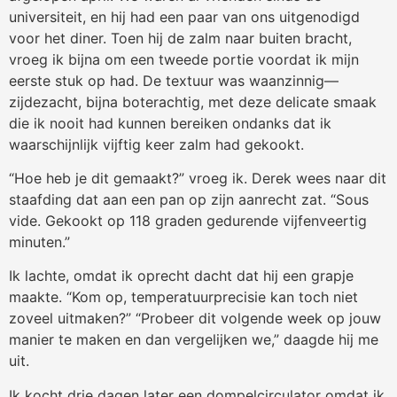
universiteit, en hij had een paar van ons uitgenodigd
voor het diner. Toen hij de zalm naar buiten bracht,
vroeg ik bijna om een tweede portie voordat ik mijn
eerste stuk op had. De textuur was waanzinnig—
zijdezacht, bijna boterachtig, met deze delicate smaak
die ik nooit had kunnen bereiken ondanks dat ik
waarschijnlijk vijftig keer zalm had gekookt.
“Hoe heb je dit gemaakt?” vroeg ik. Derek wees naar dit
staafding dat aan een pan op zijn aanrecht zat. “Sous
vide. Gekookt op 118 graden gedurende vijfenveertig
minuten.”
Ik lachte, omdat ik oprecht dacht dat hij een grapje
maakte. “Kom op, temperatuurprecisie kan toch niet
zoveel uitmaken?” “Probeer dit volgende week op jouw
manier te maken en dan vergelijken we,” daagde hij me
uit.
Ik kocht drie dagen later een dompelcirculator omdat ik