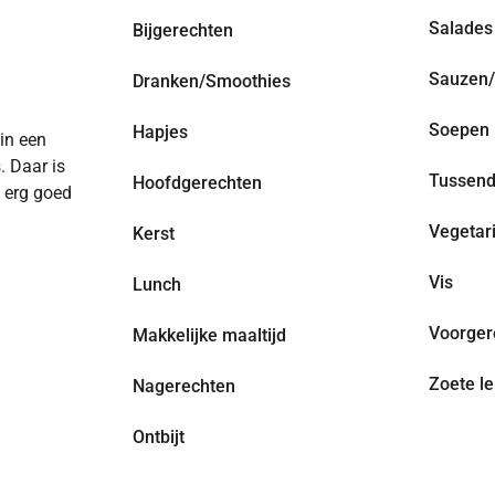
Salades
Bijgerechten
Sauzen/
Dranken/Smoothies
Soepen
Hapjes
 in een
. Daar is
Tussend
Hoofdgerechten
n erg goed
Vegetar
Kerst
Vis
Lunch
Voorger
Makkelijke maaltijd
Zoete le
Nagerechten
Ontbijt