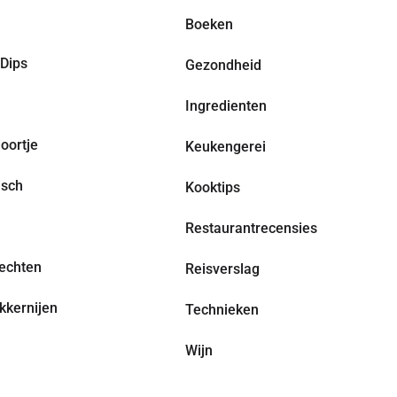
Boeken
Dips
Gezondheid
Ingredienten
oortje
Keukengerei
isch
Kooktips
Restaurantrecensies
echten
Reisverslag
kkernijen
Technieken
Wijn