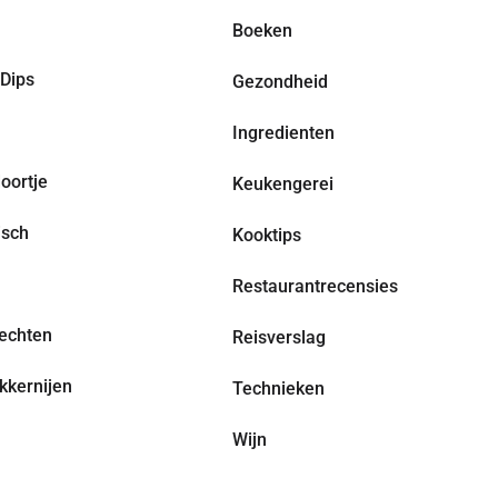
Boeken
Dips
Gezondheid
Ingredienten
oortje
Keukengerei
isch
Kooktips
Restaurantrecensies
echten
Reisverslag
kkernijen
Technieken
Wijn