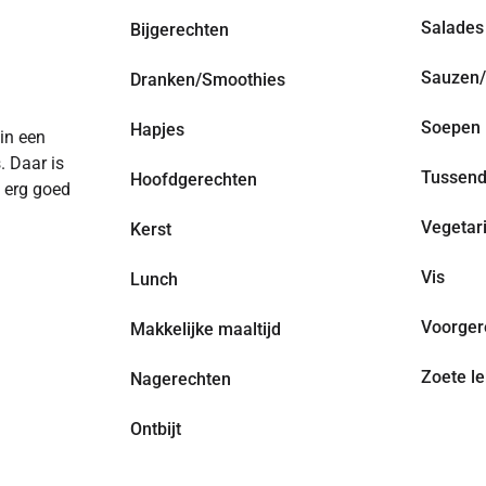
Salades
Bijgerechten
Sauzen/
Dranken/Smoothies
Soepen
Hapjes
 in een
. Daar is
Tussend
Hoofdgerechten
n erg goed
Vegetar
Kerst
Vis
Lunch
Voorger
Makkelijke maaltijd
Zoete le
Nagerechten
Ontbijt