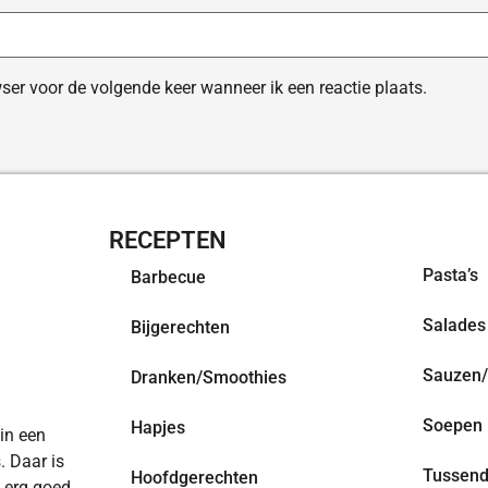
ser voor de volgende keer wanneer ik een reactie plaats.
RECEPTEN
OVERZI
Pasta’s
Barbecue
Salades
Bijgerechten
Sauzen/
Dranken/Smoothies
Soepen
Hapjes
 in een
. Daar is
Tussend
Hoofdgerechten
n erg goed