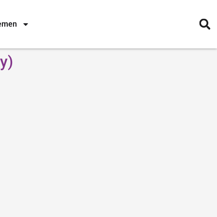
nemen
y)