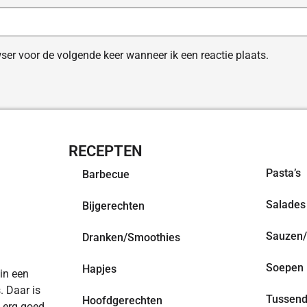
ser voor de volgende keer wanneer ik een reactie plaats.
RECEPTEN
OVERZI
Pasta’s
Barbecue
Salades
Bijgerechten
Sauzen/
Dranken/Smoothies
Soepen
Hapjes
 in een
. Daar is
Tussend
Hoofdgerechten
n erg goed