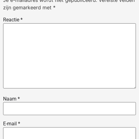
Je e-mailadres wordt niet gepubliceerd.
Vereiste velden
zijn gemarkeerd met
*
Reactie
*
Naam
*
E-mail
*