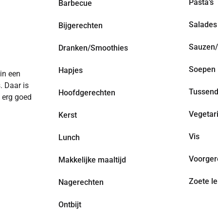
Pasta’s
Barbecue
Salades
Bijgerechten
Sauzen/
Dranken/Smoothies
Soepen
Hapjes
 in een
. Daar is
Tussend
Hoofdgerechten
n erg goed
Vegetar
Kerst
Vis
Lunch
Voorger
Makkelijke maaltijd
Zoete le
Nagerechten
Ontbijt