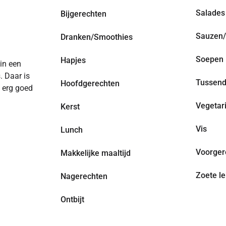
Salades
Bijgerechten
Sauzen/
Dranken/Smoothies
Soepen
Hapjes
 in een
. Daar is
Tussend
Hoofdgerechten
n erg goed
Vegetar
Kerst
Vis
Lunch
Voorger
Makkelijke maaltijd
Zoete le
Nagerechten
Ontbijt