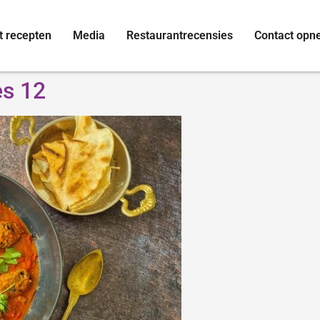
t recepten
Media
Restaurantrecensies
Contact op
es 12