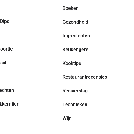
Boeken
Dips
Gezondheid
Ingredienten
oortje
Keukengerei
isch
Kooktips
Restaurantrecensies
echten
Reisverslag
kkernijen
Technieken
Wijn