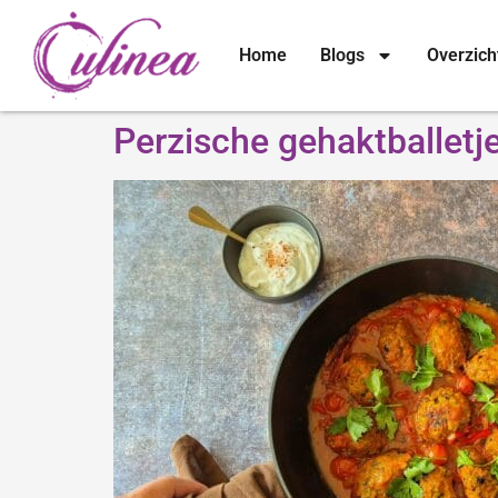
Home
Blogs
Overzich
Perzische gehaktballetj