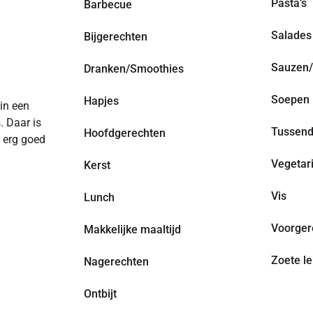
Pasta’s
Barbecue
Salades
Bijgerechten
Sauzen/
Dranken/Smoothies
Soepen
Hapjes
 in een
. Daar is
Tussend
Hoofdgerechten
n erg goed
Vegetar
Kerst
Vis
Lunch
Voorger
Makkelijke maaltijd
Zoete le
Nagerechten
Ontbijt