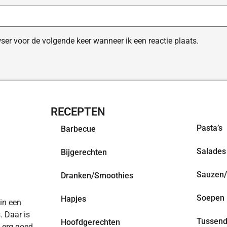
ser voor de volgende keer wanneer ik een reactie plaats.
RECEPTEN
OVERZI
Pasta’s
Barbecue
Salades
Bijgerechten
Sauzen/
Dranken/Smoothies
Soepen
Hapjes
 in een
. Daar is
Tussend
Hoofdgerechten
n erg goed